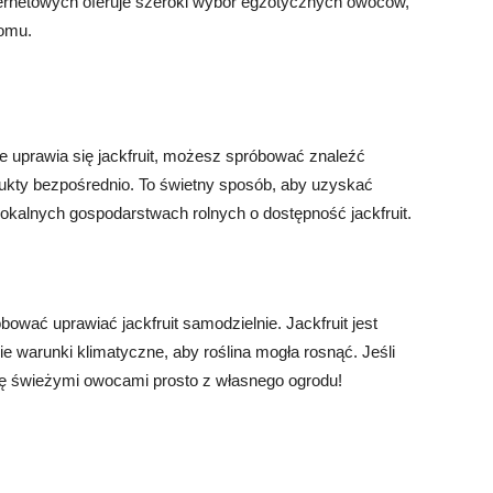
ternetowych oferuje szeroki wybór egzotycznych owoców,
domu.
e uprawia się jackfruit, możesz spróbować znaleźć
dukty bezpośrednio. To świetny sposób, aby uzyskać
w lokalnych gospodarstwach rolnych o dostępność jackfruit.
wać uprawiać jackfruit samodzielnie. Jackfruit jest
ie warunki klimatyczne, aby roślina mogła rosnąć. Jeśli
ę świeżymi owocami prosto z własnego ogrodu!