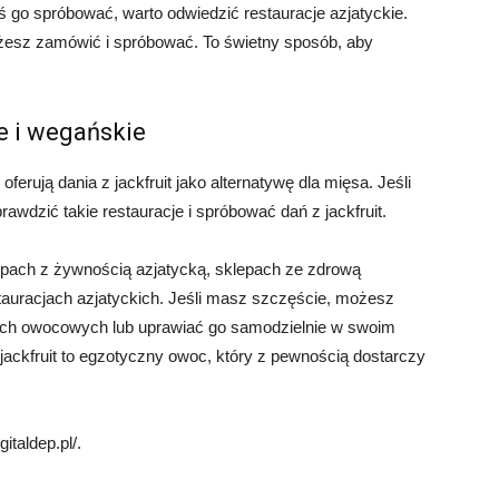
yś go spróbować, warto odwiedzić restauracje azjatyckie.
możesz zamówić i spróbować. To świetny sposób, aby
e i wegańskie
ferują dania z jackfruit jako alternatywę dla mięsa. Jeśli
awdzić takie restauracje i spróbować dań z jackfruit.
pach z żywnością azjatycką, sklepach ze zdrową
stauracjach azjatyckich. Jeśli masz szczęście, możesz
cjach owocowych lub uprawiać go samodzielnie w swoim
 jackfruit to egzotyczny owoc, który z pewnością dostarczy
italdep.pl/.