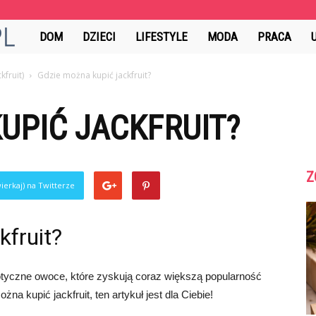
PrezentBox.pl
DOM
DZIECI
LIFESTYLE
MODA
PRACA
fruit)
Gdzie można kupić jackfruit?
UPIĆ JACKFRUIT?
Z
ierkaj) na Twitterze
kfruit?
zotyczne owoce, które zyskują coraz większą popularność
na kupić jackfruit, ten artykuł jest dla Ciebie!