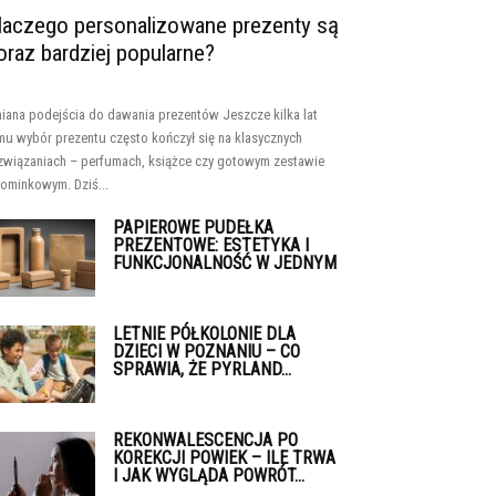
laczego personalizowane prezenty są
oraz bardziej popularne?
iana podejścia do dawania prezentów Jeszcze kilka lat
mu wybór prezentu często kończył się na klasycznych
związaniach – perfumach, książce czy gotowym zestawie
ominkowym. Dziś...
PAPIEROWE PUDEŁKA
PREZENTOWE: ESTETYKA I
FUNKCJONALNOŚĆ W JEDNYM
LETNIE PÓŁKOLONIE DLA
DZIECI W POZNANIU – CO
SPRAWIA, ŻE PYRLAND...
REKONWALESCENCJA PO
KOREKCJI POWIEK – ILE TRWA
I JAK WYGLĄDA POWRÓT...