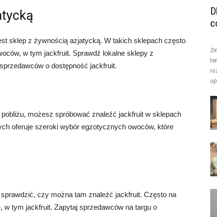
D
atycką
c
est sklep z żywnością azjatycką. W takich sklepach często
Zm
ców, w tym jackfruit. Sprawdź lokalne sklepy z
te
 sprzedawców o dostępność jackfruit.
ro
up
 pobliżu, możesz spróbować znaleźć jackfruit w sklepach
ych oferuje szeroki wybór egzotycznych owoców, które
to sprawdzić, czy można tam znaleźć jackfruit. Często na
 w tym jackfruit. Zapytaj sprzedawców na targu o