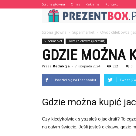
Strona główna
O nas
Reklama
Kontakt
Strona główna
Supermarket
Owoc chlebowca (jack
Supermarket
Owoc chlebowca (jackfruit)
GDZIE MOŻNA K
Przez
Redakcja
-
7 listopada 2024
332
0
Podziel się na Facebooku
Tweet (Ćw
Gdzie można kupić jac
Czy kiedykolwiek słyszałeś o jackfruit? To eg
na całym świecie. Jeśli jesteś ciekawy, gdzie moż