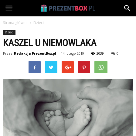
PrezentBox.pl
Strona główna
Dzieci
Dzieci
KASZEL U NIEMOWLAKA
Przez
Redakcja PrezentBox.pl
-
14 lutego 2019
2039
0