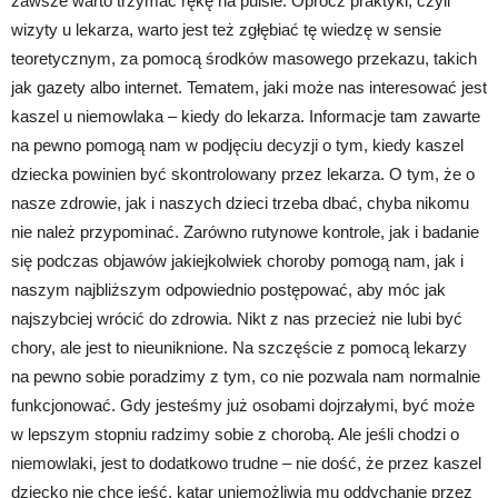
zawsze warto trzymać rękę na pulsie. Oprócz praktyki, czyli
wizyty u lekarza, warto jest też zgłębiać tę wiedzę w sensie
teoretycznym, za pomocą środków masowego przekazu, takich
jak gazety albo internet. Tematem, jaki może nas interesować jest
kaszel u niemowlaka – kiedy do lekarza. Informacje tam zawarte
na pewno pomogą nam w podjęciu decyzji o tym, kiedy kaszel
dziecka powinien być skontrolowany przez lekarza. O tym, że o
nasze zdrowie, jak i naszych dzieci trzeba dbać, chyba nikomu
nie należ przypominać. Zarówno rutynowe kontrole, jak i badanie
się podczas objawów jakiejkolwiek choroby pomogą nam, jak i
naszym najbliższym odpowiednio postępować, aby móc jak
najszybciej wrócić do zdrowia. Nikt z nas przecież nie lubi być
chory, ale jest to nieuniknione. Na szczęście z pomocą lekarzy
na pewno sobie poradzimy z tym, co nie pozwala nam normalnie
funkcjonować. Gdy jesteśmy już osobami dojrzałymi, być może
w lepszym stopniu radzimy sobie z chorobą. Ale jeśli chodzi o
niemowlaki, jest to dodatkowo trudne – nie dość, że przez kaszel
dziecko nie chce jeść, katar uniemożliwia mu oddychanie przez